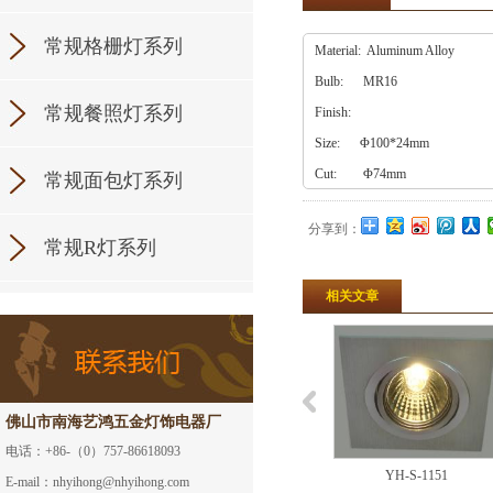
常规格栅灯系列
Material: Aluminum Alloy
Bulb: MR16
常规餐照灯系列
Finish:
Size: Φ100*24mm
Cut: Φ74mm
常规面包灯系列
分享到：
常规R灯系列
相关文章
佛山市南海艺鸿五金灯饰电器厂
电话：+86-（0）757-86618093
YH-S-1149
YH-S-1150
YH-S-1151
E-mail：nhyihong@nhyihong.com